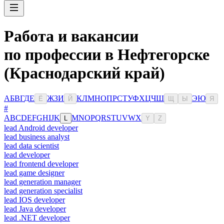
Работа и вакансии
по профессии в Нефтегорске
(Краснодарский край)
А
Б
В
Г
Д
Е
Ж
З
И
К
Л
М
Н
О
П
Р
С
Т
У
Ф
Х
Ц
Ч
Ш
Э
Ю
Ё
Й
Щ
Ы
Я
#
A
B
C
D
E
F
G
H
I
J
K
M
N
O
P
Q
R
S
T
U
V
W
X
L
Y
Z
lead Android developer
lead business analyst
lead data scientist
lead developer
lead frontend developer
lead game designer
lead generation manager
lead generation specialist
lead IOS developer
lead Java developer
lead .NET developer