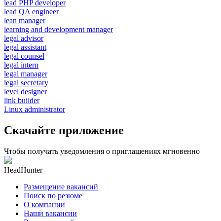
lead PHP developer
lead QA engineer
lean manager
learning and development manager
legal advisor
legal assistant
legal counsel
legal intern
legal manager
legal secretary
level designer
link builder
Linux administrator
Скачайте приложение
Чтобы получать уведомления о приглашениях мгновенно
HeadHunter
Размещение вакансий
Поиск по резюме
О компании
Наши вакансии